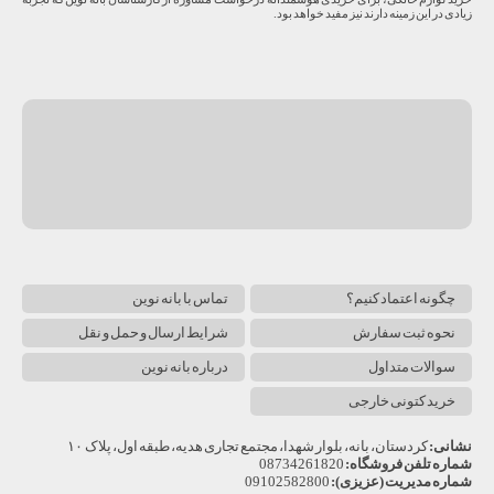
زیادی در این زمینه دارند نیز مفید خواهد بود.
چگونه اعتماد کنیم؟
تماس با بانه نوین
نحوه ثبت سفارش
شرایط ارسال و حمل و نقل
سوالات متداول
درباره بانه نوین
خرید کتونی خارجی
نشانی:
کردستان، بانه، بلوار شهدا، مجتمع تجاری هدیه، طبقه اول، پلاک ۱۰
شماره تلفن فروشگاه:
08734261820
شماره مدیریت (عزیزی):
09102582800