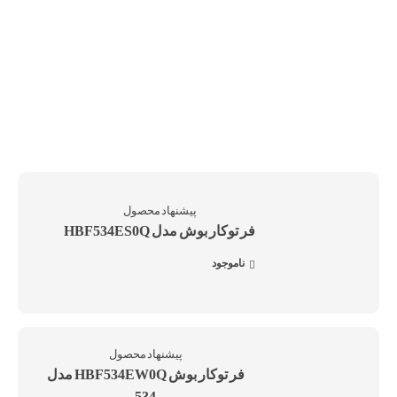
فر توکار بوش مدل HBF534ES0Q
ناموجود
فر توکار بوش HBF534EW0Q مدل
534