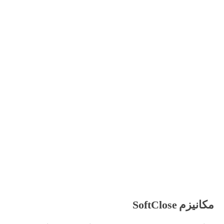
مکانیزم SoftClose