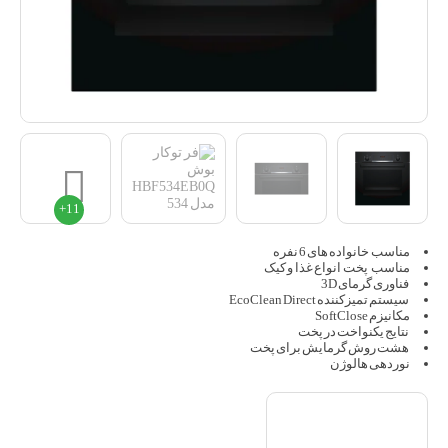
مناسب خانواده های 6 نفره
مناسب پخت انواع غذا و کیک
فناوری گرمای 3D
سیستم تمیزکننده EcoClean Direct
مکانیزم SoftClose
نتایج یکنواخت در پخت
هشت روش گرمایش برای پخت
نوردهی هالوژن