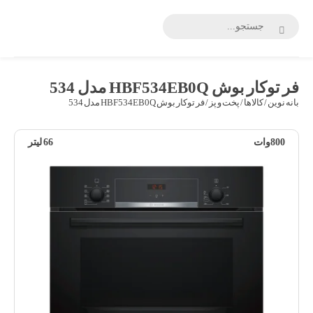
بانه
نوین
فر توکار بوش HBF534EB0Q مدل 534
بانه نوین
/
کالاها
/
پخت و پز
/ فر توکار بوش HBF534EB0Q مدل 534
800وات
66 لیتر