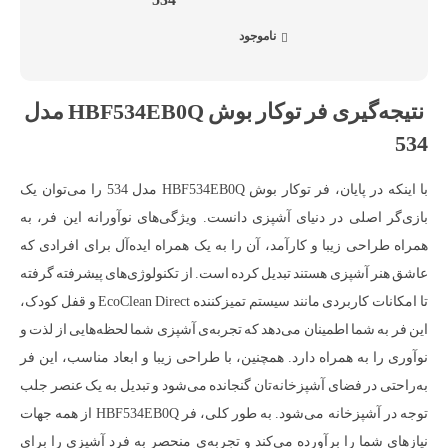
ناموجود
نتیجه‌گیری فر توکار بوش HBF534EB0Q مدل
534
با اینکه در پایان، فر توکار بوش HBF534EB0Q مدل 534 را می‌توان یک
بازی‌گر اصلی در دنیای آشپزی دانست. ویژگی‌های نوآورانه این فر، به
همراه طراحی زیبا و کارآمد، آن را به یک همراه ایده‌آل برای افرادی که
عاشق هنر آشپزی هستند تبدیل کرده است. از تکنولوژی‌های پیشرفته گرفته
تا امکانات کاربردی مانند سیستم تمیزکننده EcoClean Direct و قفل کودک،
این فر به شما اطمینان می‌دهد که تجربه‌ی آشپزی شما لحظه‌هایی از لذت و
نوآوری را به همراه دارد. همچنین، با طراحی زیبا و ابعاد مناسب، این فر
به‌راحتی در فضای آشپزخانه‌تان گنجانده می‌شود و تبدیل به یک عنصر جلب
توجه در آشپزخانه می‌شود. به طور کلی، فر HBF534EB0Q از همه جهات
نیازهای شما را برآورده می‌کند و تجربه‌ی منحصر به فرد آشپزی را برای