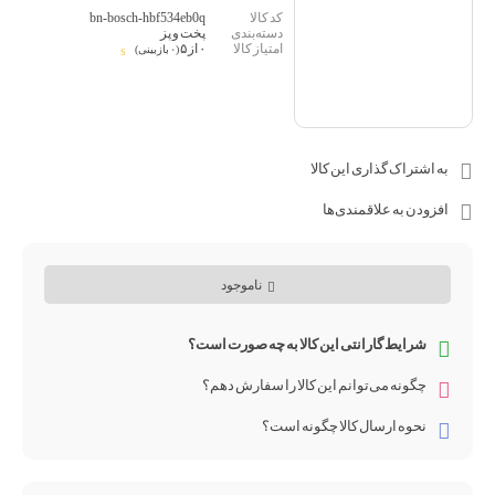
bn-bosch-hbf534eb0q
پخت و پز
۰ از ۵
(۰ بازبینی)
به اشتراک گذاری این کالا
افزودن به علاقمندی‌ها
ناموجود
شرایط گارانتی این کالا به چه صورت است؟
چگونه می‌توانم این کالا را سفارش دهم؟
نحوه ارسال کالا چگونه است؟