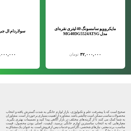
مایکروویو سامسونگ 40 لیتری نقره‌ای
سولاردام ال جی A3884VCH
مدل MG40DG5524ATSG
,۰۰۰,۰۰۰
۳۲,۰۰۰,۰۰۰
صحیح است که با پیشرفت علم و تکنولوژی، بازار لوازم خانگی به شدت گسترش یافته و انتخاب
محصولات مناسب ممکن است چالشی باشد. مشاوره از اهمیت بسیاری برخوردار است. مشاوران
به شما کمک می کنند تا از گزینه‌های مختلف در بازار آگاهی پیدا کنید و تصمیمات بهتری بگیرید.
معیارهایی که به انتخاب مناسبترین لوازم خانگی برسید، کیفیت، اصلی بودن محصول، قیمت
مناسب، برند معتبر، نیازهای شخصی، گارانتی و خدمات پس از فروش است. به عنوان یک مشتاق به
خرید لوازم خانگی، برای خریدی هوشمندانه درخواست مشاوره از کارشناسان بانه نوین که تجربه