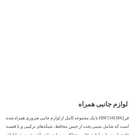
لوازم جانبی همراه
فر HBF534EB0Q با یک مجموعه کامل از لوازم جانبی ضروری همراه شده
است که شامل سینی پخت از جنس محافظ، شبکه‌های ترکیبی و یا قفسه
فلزی است. این لوازم جانبی حداکثر سهولت را در آشپزی به شما ارائه