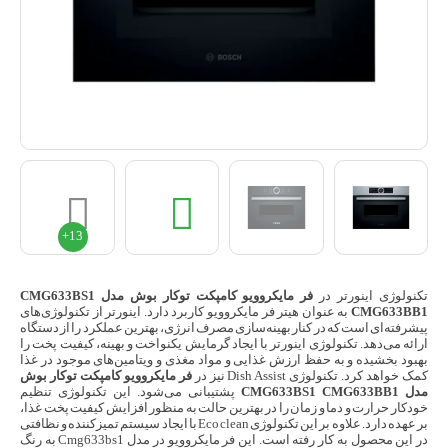
تکنولوژی اینورتر در
فر مایکروویو کامپکت توکار بوش مدل
CMG633BS1
CMG633BB1
به عنوان هیتر فر مایکروویو کاربرد دارد. اینورتر از تکنولوژی‌های
پیشرفته‌ای است که در کنار بهینه‌سازی مصرف انرژی، بهترین عملکرد را از دستگاه
ارائه می‌دهد. تکنولوژی اینورتر با ایجاد گرمایش یکنواخت و بهینه، کیفیت پخت را
بهبود بخشیده و به حفظ ارزش غذایی و مواد مغذی و ویتامین‌های موجود در غذا
کمک خواهد کرد. تکنولوژی Dish Assist نیز در
فر مایکروویو کامپکت توکار بوش
مدل CMG633BS1 CMG633BB1
پشتیبانی می‌شود. این تکنولوژی تنظیم
خودکار حرارت و دما و زمان را در بهترین حالت به منظور افزایش کیفیت پخت غذا،
بر عهده دارد. علاوه بر این تکنولوژی Eco clean با ایجاد سیستم تمیزکننده و نظافتی
در این محصول به کار رفته است. این فر مایکروویو در مدل Cmg633bs1 به رنگ