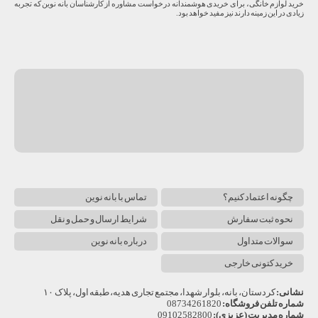
خرید لوازم خانگی، برای خریدی هوشمندانه درخواست مشاوره از کارشناسان بانه نوین که تجربه
زیادی در این زمینه دارند نیز مفید خواهد بود.
چگونه اعتماد کنیم؟
تماس با بانه نوین
نحوه ثبت سفارش
شرایط ارسال و حمل و نقل
سوالات متداول
درباره بانه نوین
خرید کتونی خارجی
نشانی:
کردستان، بانه، بلوار شهدا، مجتمع تجاری هدیه، طبقه اول، پلاک ۱۰
شماره تلفن فروشگاه:
08734261820
شماره مدیریت (عزیزی):
09102582800