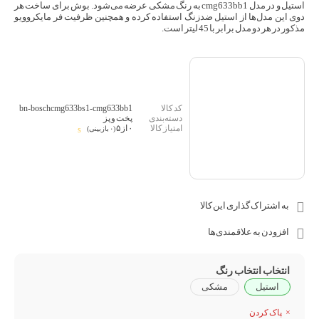
استیل و در مدل cmg633bb1 به رنگ مشکی عرضه می‌شود. بوش برای ساخت هر
دوی این مدل‌ها از استیل ضدزنگ استفاده کرده و همچنین ظرفیت فر مایکروویو
مذکور در هر دو مدل برابر با 45 لیتر است.
bn-boschcmg633bs1-cmg633bb1
پخت و پز
۰ از ۵
(۰ بازبینی)
به اشتراک گذاری این کالا
افزودن به علاقمندی‌ها
انتخاب رنگ
استیل
مشکی
پاک کردن