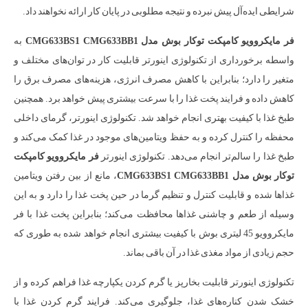
شرایطی ایده‌آل پیش نبرده و نتیجه مطلوبی در پایان کار ارائه نخواهند داد.
فر مایکروویو کامپکت توکار بوش مدل CMG633BS1 CMG633BB1
به
واسطه برخورداری از تکنولوژی اینورتر قابلیت کار در توان‌های مختلف و
متغیر را دارد؛ بنابراین با کاهش مصرف انرژی، هزینه‌های مصرف برق را
کاهش داده و فرایند پخت غذا را با سرعت بیشتری پیش خواهد برد. همچنین
طبخ غذا با کیفیت بهتری انجام خواهد شد. تکنولوژی اینورتر، گرمای داخلی
محفظه را کنترل کرده و به حفظ ویتامین‌های موجود در غذا کمک می‌کند و
طبخ غذا را سالم‌تر انجام می‌دهد. تکنولوژی اینورتر
فر مایکروویو کامپکت
توکار بوش مدل CMG633BS1 CMG633BB1
، مانع از بین رفتن ویتامین
غذاها شده و قابلیت کنترل و تنظیم گرما در حین پخت غذا را دارد و به این
وسیله از طعم و چاشنی غذاها محافظت می‌کند؛ بنابراین پخت غذا با فر
مایکروویو 45 لیتری بوش با کیفیت بیشتری انجام خواهد شده به طوری که
حجم زیادی از مواد مغذی غذا در آن باقی بماند.
تکنولوژی اینورتر قابلیت بخارپز یا گرم کردن یکپارچه غذا فراهم کرده و از
خشک شدن کناره‌های غذا، جلوگیری می‌کند. فرایند گرم کردن غذا با