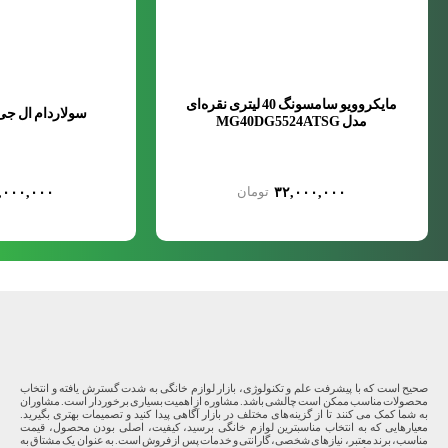
مایکروویو سامسونگ 40 لیتری نقره‌ای
سولاردام ال جی A3884VCH
مدل MG40DG5524ATSG
,۰۰۰,۰۰۰
۳۲,۰۰۰,۰۰۰
صحیح است که با پیشرفت علم و تکنولوژی، بازار لوازم خانگی به شدت گسترش یافته و انتخاب
محصولات مناسب ممکن است چالشی باشد. مشاوره از اهمیت بسیاری برخوردار است. مشاوران
به شما کمک می کنند تا از گزینه‌های مختلف در بازار آگاهی پیدا کنید و تصمیمات بهتری بگیرید.
معیارهایی که به انتخاب مناسبترین لوازم خانگی برسید، کیفیت، اصلی بودن محصول، قیمت
مناسب، برند معتبر، نیازهای شخصی، گارانتی و خدمات پس از فروش است. به عنوان یک مشتاق به