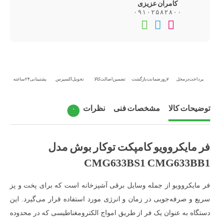
کامران عزیزی
۰۹۱۰۲۵۸۲۸۰۰
تماس
تلگرام
واتس‌اپ
تلفنی
پرداخت در محل
۷ روز ضمانت بازگشت
تضمین اصالت کالا
تحویل اکسپرس
پشتیبانی ۲۴ ساعته
توضیحات کالا
مشخصات فنی
نظرات
۰
فر مایکروویو کامپکت توکار بوش مدل
CMG633BS1 CMG633BB1
فر مایکروویو از جمله وسایل برقی آشپزخانه است که برای پخت و پز
سریع و صرفه‌جویی در زمان و انرژی مورد استفاده قرار می‌گیرد. این
دستگاه به عنوان یک فر از طریق امواج الکترومغناطیسی که در محدوده