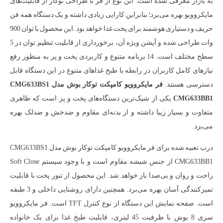
به بازار معرفی شده است. این نوع از فر با طراحی توکار از قابلیت‌های
مایکروویو بهره می‌برد؛ بنابراین کارایی زیادی داشته و یک دستگاه همه فن
حریف و دستیاری هوشمند برای پخت غذا خواهد بود. این محصول با توان 900
وات طراحی شده و آپشن ویژه آن، برخورداری از قابلیت تنظیم توان در 5
سطح مختلف است. 14 برنامه متنوع و کاربردی پخت و پز به منظور رفع
نیازهای کامل کاربران در رابطه با طبخ غذاهای متنوع در این دستگاه قابل
دسترسی هستند.
فر مایکروویو کامپکت توکار بوش مدل CMG633BS1
CMG633BB1
یکی از شیک‌ترین دستگاه‌های پخت و پز است که ظاهری
متفاوت و بسیار زیبا داشته و از بدنه‌ای مقاوم و ضدخش و ضدلک بهره
می‌برد.
درب تعبیه شده برای فر مایکروویو کامپکت توکار بوش مدل CMG633BS1
CMG633BB1 از جنس شیشه مقاوم است و با وجود سیستم Soft Close
راحت و روان و بی‌صدا باز خواهد شد. این محصول از تنور پخت با قابلیت
تمیزکنندگی آسان بهره می‌برد. همچنین دارای روشنایی داخلی و 3 طبقه
است. صفحه نمایش این دستگاه از نوع کنترل TFT است. فر مایکروویو
سری 8 بوش با ظرفیت 45 لیتری، قابلیت طبخ غذا برای یک خانواده