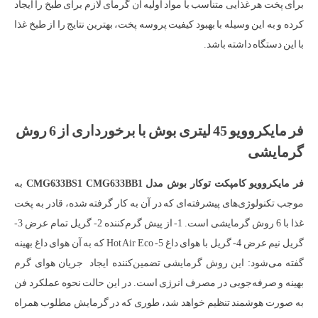
برای پخت هر غذایی متناسب با مواد اولیه آن گرمای لازم برای طبخ را ایجاد
کرده و به این وسیله با بهبود کیفیت پروسه پخت، بهترین نتایج را از طبخ غذا
با این دستگاه داشته باشد.
فر مایکروویو 45 لیتری بوش با برخورداری از 6 روش
گرمایشی
فر مایکروویو کامپکت توکار بوش مدل CMG633BS1 CMG633BB1
به
موجب تکنولوژی‌های پیشرفته‌ای که در آن به کار گرفته شده، قادر به پخت
غذا با 6 روش گرمایشی است. 1- از پیش گرم‌کننده 2- گریل تمام عرض 3-
گریل نیم عرض 4- گریل با هوای داغ 5- Hot Air Eco که به آن هوای داغ بهینه
گفته می‌شود: این روش گرمایشی تضمین‌کننده ایجاد جریان هوای گرم
بهینه و صرفه‌جویی در مصرف انرژی است. در این حالت نحوه عملکرد فن
به صورت هوشمند تنظیم خواهد شد، طوری که در گرمایش مطلوب همراه