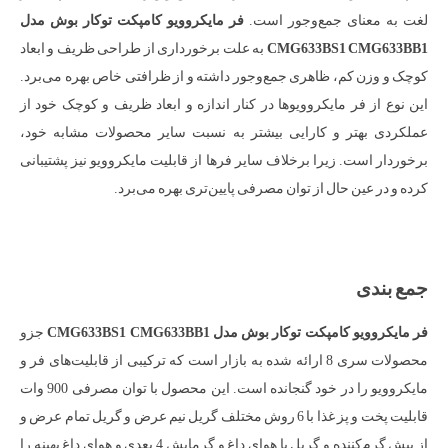
لغت به معنای جمع‌وجور است.
فر مایکروویو کامپکت توکار بوش مدل
CMG633BS1 CMG633BB1
به علت برخورداری از طراحی ظریف و ابعاد
کوچک و وزن کم، ظاهری جمع‌وجور داشته و از ظرافتی خاص بهره می‌برد.
این نوع از فر مایکروویوها در کنار اندازه و ابعاد ظریف و کوچک خود از
عملکردی بهتر و کارایی بیشتر به نسبت سایر محصولات مشابه خود،
برخوردار است. زیرا برخلاف سایر فرها از قابلیت مایکروویو نیز پشتیبانی
کرده و در عین حال از توان مصرفی پایین‌تری بهره می‌برد.
جمع بندی
فر مایکروویو کامپکت توکار بوش مدل
CMG633BS1 CMG633BB1
جزو
محصولات سری 8 ارائه شده به بازار است که ترکیبی از قابلیت‌های فر و
مایکروویو را در خود گنجانده است. این محصول با توان مصرفی 900 وات
قابلیت پخت و پز غذا با 6 روش مختلف گریل نیم عرض و گریل تمام عرض و
از پیش گرم‌کننده و گریل با هوای داغ و گرمایش 4 بعدی و هوای داغ بهینه را