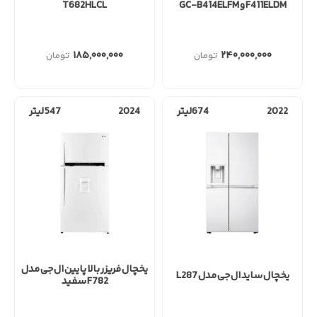
F411ELDM و GC-B414ELFM
T682HLCL
۱۸۵,۰۰۰,۰۰۰
۲۴۰,۰۰۰,۰۰۰
2022
674لیتر
2024
547 لیتر
یخچال فریزر بالا پایین ال جی مدل
یخچال ساید ال جی مدل L287
F782 سفید