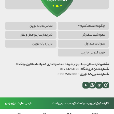
چگونه اعتماد کنیم؟
تماس با بانه نوین
نحوه ثبت سفارش
شرایط ارسال و حمل و نقل
سوالات متداول
درباره بانه نوین
خرید کتونی خارجی
نشانی:
کردستان، بانه، بلوار شهدا، مجتمع تجاری هدیه، طبقه اول، پلاک ۱۰
شماره تلفن فروشگاه:
08734261820
شماره مدیریت (عزیزی):
09102582800
اینستاگرام
تلگرام
آپارات
یوتیوب
بانه
کلیه حقوق این وبسایت متعلق به بانه نوین است.
طراحی سایت