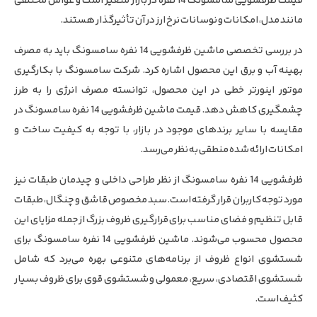
قیمت ظرفشویی سامسونگ 14 نفره در بازار متغیر است و عوامل مختلفی
مانند مدل، امکانات و نوسانات نرخ ارز در آن تأثیرگذار هستند.
در بررسی تخصصی ماشین ظرفشویی 14 نفره سامسونگ باید به مصرف
بهینه آب و برق این محصول اشاره کرد. شرکت سامسونگ با بکارگیری
موتور اینورتر خطی در این محصول، توانسته مصرف انرژی را به طرز
چشمگیری کاهش دهد. قیمت ماشین ظرفشویی 14 نفره سامسونگ در
مقایسه با سایر برندهای موجود در بازار، با توجه به کیفیت ساخت و
امکانات ارائه شده منطقی به نظر می‌رسد.
ظرفشویی 14 نفره سامسونگ از نظر طراحی داخلی و چیدمان طبقات نیز
مورد توجه کاربران قرار گرفته است. سبد مخصوص قاشق و چنگال، طبقات
قابل تنظیم و فضای مناسب برای قرارگیری ظروف بزرگ از جمله مزایای این
محصول محسوب می‌شوند. ماشین ظرفشویی 14 نفره سامسونگ برای
شستشوی انواع ظروف از برنامه‌های متنوعی بهره می‌برد که شامل
شستشوی اقتصادی، سریع، معمولی و شستشوی قوی برای ظروف بسیار
کثیف است.