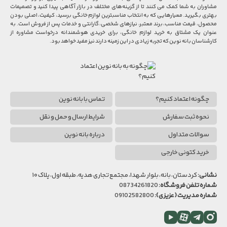
مشاوران به شما کمک می کنند تا از گزینه‌های مختلف در بازار آگاهی پیدا کنید و تصمیمات
بهتری بگیرید. معیارهایی که به انتخاب مناسبترین لوازم خانگی برسید، کیفیت، اصلی بودن
محصول، قیمت مناسب، برند معتبر، نیازهای شخصی، گارانتی و خدمات پس از فروش است. به
عنوان یک مشتاق به خرید لوازم خانگی، برای خریدی هوشمندانه درخواست مشاوره از
کارشناسان بانه نوین که تجربه زیادی در این زمینه دارند نیز مفید خواهد بود.
چگونه اعتماد کنیم؟
تماس با بانه نوین
نحوه ثبت سفارش
شرایط ارسال و حمل و نقل
سوالات متداول
درباره بانه نوین
خرید کتونی خارجی
نشانی:
کردستان، بانه، بلوار شهدا، مجتمع تجاری هدیه، طبقه اول، پلاک ۱۰
شماره تلفن فروشگاه:
08734261820
شماره مدیریت (عزیزی):
09102582800
اینستاگرام
تلگرام
آپارات
یوتیوب