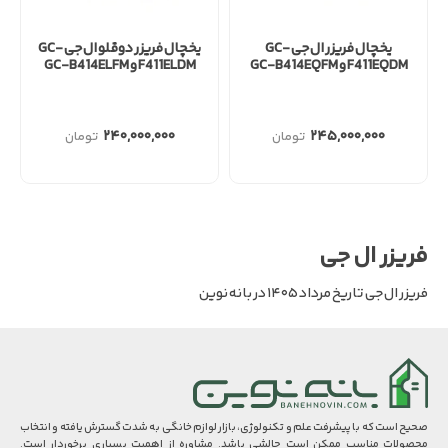
یخچال فریزر ال جی GC-
یخچال فریزر دوقلو ال جی GC-
F411EQDM و GC-B414EQFM
F411ELDM و GC-B414ELFM
۲۴۰,۰۰۰,۰۰۰
۲۴۵,۰۰۰,۰۰۰
فریزر ال جی
فریزر ال جی تاریخ مرداد ۱۴۰۵ در بانه نوین
صحیح است که با پیشرفت علم و تکنولوژی، بازار لوازم خانگی به شدت گسترش یافته و انتخاب
محصولات مناسب ممکن است چالشی باشد. مشاوره از اهمیت بسیاری برخوردار است.