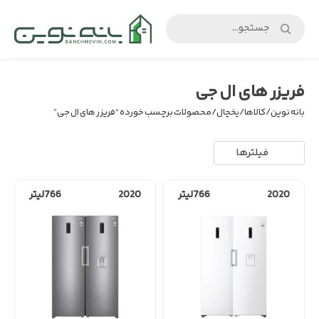
بانه
نوین
فریزر های ال جی
بانه نوین
/
کالاها
/
یخچال
/ محصولات برچسب خورده “فریزر های ال جی”
فیلترها
2020
766لیتر
2020
766لیتر