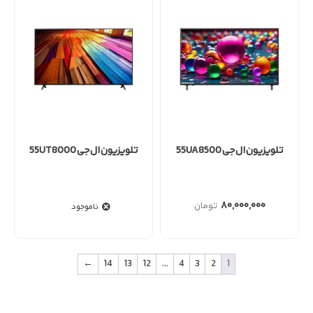
تلویزیون ال جی 55UA8500
تلویزیون ال جی 55UT8000
۸۰,۰۰۰,۰۰۰
ناموجود
←
14
13
12
…
4
3
2
1