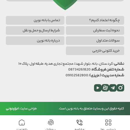
چگونه اعتماد کنیم؟
تماس با بانه نوین
نحوه ثبت سفارش
شرایط ارسال و حمل و نقل
سوالات متداول
درباره بانه نوین
خرید کتونی خارجی
نشانی:
کردستان، بانه، بلوار شهدا، مجتمع تجاری هدیه، طبقه اول، پلاک ۱۰
شماره تلفن فروشگاه:
08734261820
شماره مدیریت (عزیزی):
09102582800
اینستاگرام
تلگرام
آپارات
یوتیوب
بانه
کلیه حقوق این وبسایت متعلق به بانه نوین است.
طراحی سایت
دسترسی‌ها
مشاوره
پروفایل
بانه نوین