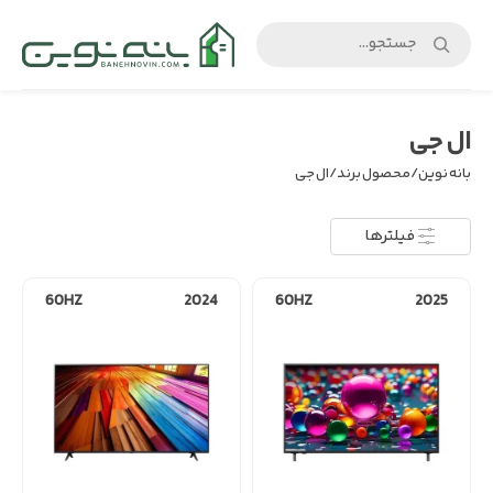
بانه
نوین
ال جی
بانه نوین
/ محصول برند / ال جی
فیلترها
60HZ
2024
60HZ
2025