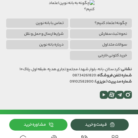
چگونه اعتماد کنیم؟
تماس با بانه نوین
نحوه ثبت سفارش
شرایط ارسال و حمل و نقل
سوالات متداول
درباره بانه نوین
خرید کتونی خارجی
نشانی:
کردستان، بانه، بلوار شهدا، مجتمع تجاری هدیه، طبقه اول، پلاک ۱۰
شماره تلفن فروشگاه:
08734261820
شماره مدیریت (عزیزی):
09102582800
اینستاگرام
تلگرام
آپارات
یوتیوب
بانه
کلیه حقوق این وبسایت متعلق به بانه نوین است.
طراحی سایت
قیمت و خرید
مشاوره خرید