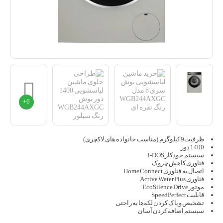
ظرفیت9 کیلوگرم (مناسب خانواده های لاکچری)
1400 دور
سیستم خودکار i-DOS
فناوری کاهش چروک
اتصال به فناوری Home Connect
فناوری Active Water Plus
موتور EcoSilence Drive
قابلیت SpeedPerfect
تشخیص و پاک کردن لکه‌ها به راحتی
سیستم اضافه کردن آسان