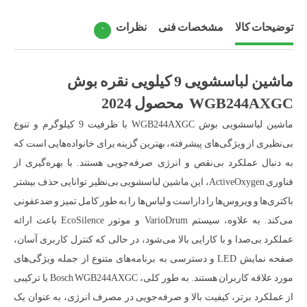
توضیحات کالا
مشخصات فنی
نظرات
۰
ماشین لباسشویی 9 کیلویی نقره بوش
WGB244AXGC محصول 2024
ماشین لباسشویی بوش WGB244AXGC با ظرفیت 9 کیلوگرم و تنوع
بی‌نظیری از ویژگی‌های پیشرفته، بهترین گزینه برای خانواده‌هایی است که
به دنبال عملکرد بی‌نقص و انرژی صرفه‌جویی هستند. با بهره‌گیری از
فناوری ActiveOxygen، این ماشین لباسشویی بی‌نظیر توانایی حذف بیشتر
باکتری‌ها و ویروس‌ها را داراست و لباس‌ها را به طور کامل تمیز و ضدعفونی
می‌کند. به علاوه، سیستم VarioDrum و موتور EcoSilence باعث ارائه
عملکرد بی‌صدا و با کارایی بالا می‌شود، در حالی که کنترل کاربری آسان،
صفحه نمایش LED و دسترسی به برنامه‌های متنوع از جمله ویژگی‌های
مورد علاقه کاربران هستند. به طور کلی، Bosch WGB244AXGC با ترکیبی
از عملکرد برتر، کیفیت بالا و صرفه‌جویی در مصرف انرژی، به عنوان یک