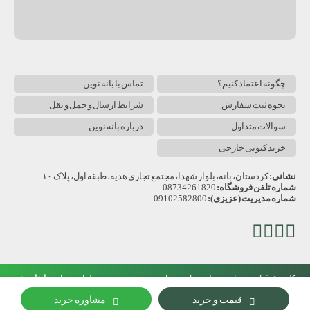
چگونه اعتماد کنیم؟
تماس با بانه نوین
نحوه ثبت سفارش
شرایط ارسال و حمل و نقل
سوالات متداول
درباره بانه نوین
خرید کتونی خارجی
نشانی:
کردستان، بانه، بلوار شهدا، مجتمع تجاری هدیه، طبقه اول، پلاک ۱۰
شماره تلفن فروشگاه:
08734261820
شماره مدیریت (عزیزی):
09102582800
تلگرام
اینستاگرام
آپارات
یوتیوب
بانه
کلیه حقوق این وبسایت متعلق به بانه نوین است.
طراحی سایت
قیمت و خرید
مشاوره خرید