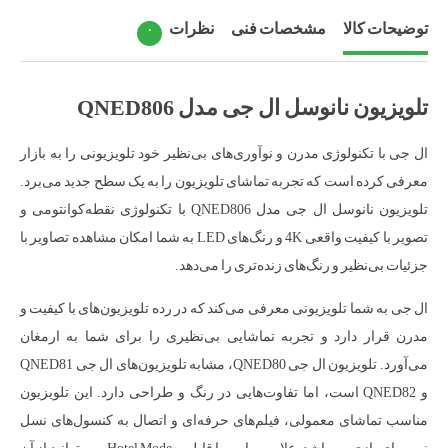
توضیحات کالا
مشخصات فنی
نظرات
۰
تلویزیون نانوسل ال جی مدل QNED806
ال جی با تکنولوژی مدرن و نوآوری‌های بی‌نظیر خود تلویزیونی را به بازار
معرفی کرده است که تجربه تماشای تلویزیون را به یک سطح جدید می‌برد.
تلویزیون نانوسل ال جی مدل QNED806 با تکنولوژی نقطه‌کوانتومی و
تصویر با کیفیت واقعی 4K و رنگ‌های LED به شما امکان مشاهده تصاویر با
جزئیات بی‌نظیر و رنگ‌های زنده‌تری را می‌دهد.
ال جی به شما تلویزیونی معرفی می‌کند که در رده تلویزیون‌های با کیفیت و
مدرن قرار دارد و تجربه تماشایی بی‌نظیری را برای شما به ارمغان
می‌آورد. تلویزیون ال جی QNED80، مشابه تلویزیون‌های ال جی QNED81
و QNED82 است، اما تفاوت‌هایی در رنگ و طراحی دارد. این تلویزیون
مناسب تماشای معمولی، فیلم‌های حرفه‌ای و اتصال به کنسول‌های نسل
نهم برای بازی می‌باشد. علاوه بر این، با قابلیت Hotel Mode، می‌توانید از آن