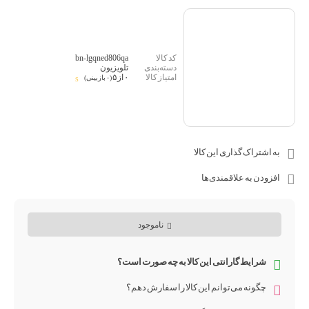
bn-lgqned806qa
تلویزیون
۰ از ۵
(۰ بازبینی)
به اشتراک گذاری این کالا
افزودن به علاقمندی‌ها
ناموجود
شرایط گارانتی این کالا به چه صورت است؟
چگونه می‌توانم این کالا را سفارش دهم؟