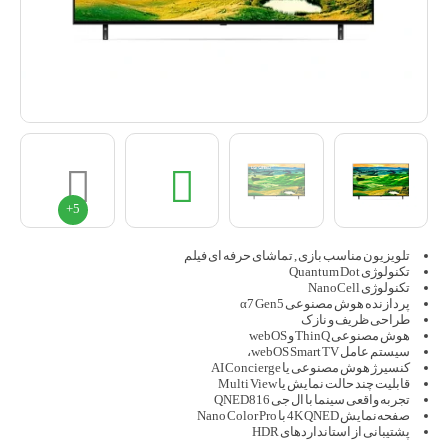
تلویزیون مناسب بازی , تماشای حرفه ای فیلم
تکنولوژی Quantum Dot
تکنولوژی NanoCell
پردازنده هوش مصنوعی α7 Gen5
طراحی ظریف و نازک
هوش مصنوعی ThinQ و webOS
سیستم عامل webOS Smart TV،
کنسیرژ هوش مصنوعی یا AI Concierge
قابلیت چند حالت نمایش یا Multi View
تجربه واقعی سینما با ال جی QNED816
صفحه‌نمایش 4K QNED با Nano Color Pro
پشتیبانی از استانداردهای HDR