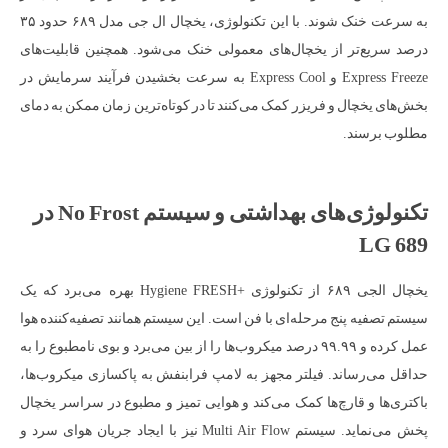
به سرعت خنک شوند. با این تکنولوژی، یخچال ال جی مدل ۶۸۹ حدود ۳۵
درصد سریع‌تر از یخچال‌های معمولی خنک می‌شود. همچنین قابلیت‌های
Express Freeze و Express Cool به سرعت بخشیدن فرآیند سرمایش در
بخش‌های یخچال و فریزر کمک می‌کنند تا در کوتاه‌ترین زمان ممکن به دمای
مطلوب برسند.
تکنولوژی‌های بهداشتی و سیستم No Frost در
LG 689
یخچال الجی ۶۸۹ از تکنولوژی +Hygiene FRESH بهره می‌برد که یک
سیستم تصفیه پنج مرحله‌ای با فن است. این سیستم همانند تصفیه‌کننده هوا
عمل کرده و ۹۹.۹۹ درصد میکروب‌ها را از بین می‌برد و بوی نامطبوع را به
حداقل می‌رساند. فیلتر مجهز به لامپ فرابنفش به پاکسازی میکروب‌ها،
باکتری‌ها و قارچ‌ها کمک می‌کند و هوایی تمیز و مطبوع در سراسر یخچال
پخش می‌نماید. سیستم Multi Air Flow نیز با ایجاد جریان هوای سرد و