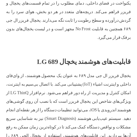
یکنواخت در فضای داخلی، دمای مطلوب را در تمام قسمت‌های یخچال و
فریزر فراهم می‌کند. دریچه‌های متعدد در هر دو بخش، هوای سرد را به
گردش درآورده و سطح رطوبت را ثابت نگه می‌دارند. یخچال فریزر ال جی
۶۸۹ همچنین به قابلیت No Frost مجهز است و در لیست یخچال‌های بدون
برفک قرار می‌گیرد.
قابلیت‌های هوشمند یخچال LG 689
یخچال فریزر ال جی مدل ۶۸۹ به عنوان یک محصول هوشمند، از وای‌فای
داخلی و اینترنت اشیاء (IoT) پشتیبانی می‌کند. با اتصال بی‌سیم به اینترنت،
امکان کنترل و مدیریت از راه دور فراهم می‌شود. نرم‌افزار LG ThinQ از
ویژگی‌های شاخص این یخچال فریزر است که با نصب آن روی گوشی‌های
هوشمند اندرویدی یا iOS، می‌توانید تنظیمات دستگاه را از هر نقطه‌ای انجام
دهید. سیستم عیب‌یابی هوشمند (Smart Diagnosis) نیز به شناسایی سریع
مشکلات و نواقص دستگاه کمک می‌کند تا در کوتاه‌ترین زمان ممکن به رفع
آن‌ها بپردازید. این قابلیت‌های هوشمند، استفاده از یخچال الجی ۶۸۹ را