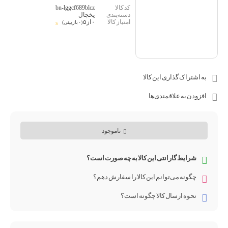
bn-lggcf689blcz
یخچال
۰ از ۵
(۰ بازبینی)
به اشتراک گذاری این کالا
افزودن به علاقمندی‌ها
ناموجود
شرایط گارانتی این کالا به چه صورت است؟
چگونه می‌توانم این کالا را سفارش دهم؟
نحوه ارسال کالا چگونه است؟