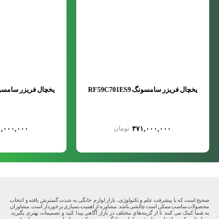
یخچال فریزر سامسونگ RF59C701ES9
یخچال فریزر سامسونگ 701EB1
,۰۰۰,۰۰۰
۳۷۱,۰۰۰,۰۰۰
صحیح است که با پیشرفت علم و تکنولوژی، بازار لوازم خانگی به شدت گسترش یافته و انتخاب
محصولات مناسب ممکن است چالشی باشد. مشاوره از اهمیت بسیاری برخوردار است. مشاوران
به شما کمک می کنند تا از گزینه‌های مختلف در بازار آگاهی پیدا کنید و تصمیمات بهتری بگیرید.
معیارهایی که به انتخاب مناسبترین لوازم خانگی برسید، کیفیت، اصلی بودن محصول، قیمت