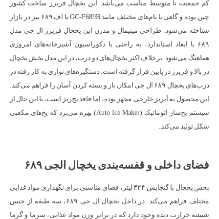
کم جمعیت تا متوسط مناسب می‌باشد. این یخچال فریزر ساخت کشور
چین بوده و گاهی با نام‌های مختلف مانند GC-F689B یا اف ۶۸۹ نیز در بازار
شناخته می‌شود. طراحی مینیمال و مدرن این یخچال فریزر ال جی مدل
۶۸۹ با ابعاد استاندارد، به راحتی با دکوراسیون آشپزخانه‌های امروزی
هماهنگ می‌شود. برخلاف اکثر یخچال‌های دو درب، در این مدل بخش یخچال
در بالا و فریزر در پایین قرار گرفته است. دستگیره‌های نواری به کار رفته در
درب‌های یخچال ۶۸۹ ال جی امکان باز و بسته کردن آسان را فراهم می‌کند.
این محصول به آبریز خارجی مجهز بوده، اما فاقد یخ‌ریز است، با این حال از
سیستم یخ‌ساز اتوماتیک (Auto Ice Maker) بهره می‌برد که یخ‌های مکعبی
شکل تولید می‌کند.
فضای داخلی و قفسه‌بندی یخچال الجی ۶۸۹
بخش یخچال با گنجایش ۳۲۴ لیتر، فضای مناسبی برای نگهداری مواد غذایی
مختلف فراهم می‌کند. در داخل یخچال ال جی ۶۸۹، سه طبقه از جنس
شیشه حرارت دیده وجود دارد که در برابر وزن مواد غذایی، سرما و گرما