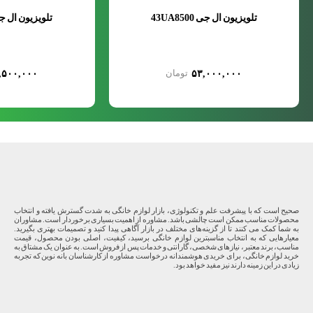
تلویزیون ال جی 43UA8500
تلویزیون ال جی A8500
,۵۰۰,۰۰۰
۵۳,۰۰۰,۰۰۰
صحیح است که با پیشرفت علم و تکنولوژی، بازار لوازم خانگی به شدت گسترش یافته و انتخاب
محصولات مناسب ممکن است چالشی باشد. مشاوره از اهمیت بسیاری برخوردار است. مشاوران
به شما کمک می کنند تا از گزینه‌های مختلف در بازار آگاهی پیدا کنید و تصمیمات بهتری بگیرید.
معیارهایی که به انتخاب مناسبترین لوازم خانگی برسید، کیفیت، اصلی بودن محصول، قیمت
مناسب، برند معتبر، نیازهای شخصی، گارانتی و خدمات پس از فروش است. به عنوان یک مشتاق به
خرید لوازم خانگی، برای خریدی هوشمندانه درخواست مشاوره از کارشناسان بانه نوین که تجربه
زیادی در این زمینه دارند نیز مفید خواهد بود.