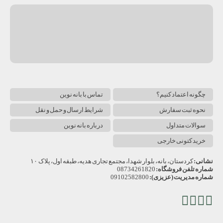
چگونه اعتماد کنیم؟
تماس با بانه نوین
نحوه ثبت سفارش
شرایط ارسال و حمل و نقل
سوالات متداول
درباره بانه نوین
خرید کتونی خارجی
نشانی:
کردستان، بانه، بلوار شهدا، مجتمع تجاری هدیه، طبقه اول، پلاک ۱۰
شماره تلفن فروشگاه:
08734261820
شماره مدیریت (عزیزی):
09102582800
تلگرام
اینستاگرام
آپارات
یوتیوب