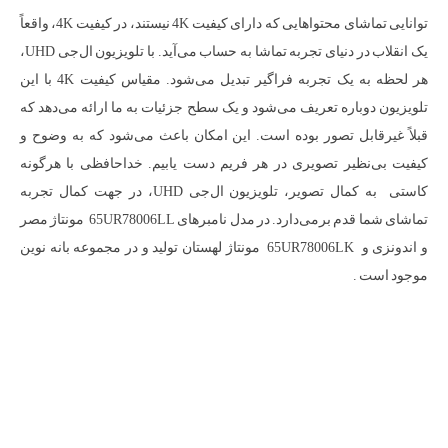
توانایی تماشای محتواهایی که دارای کیفیت 4K نیستند، در کیفیت 4K، واقعاً
یک انقلاب در دنیای تجربه تماشا به حساب می‌آید. با تلویزیون ال‌جی UHD،
هر لحظه به یک تجربه فراگیر تبدیل می‌شود. مقیاس کیفیت 4K با این
تلویزیون دوباره تعریف می‌شود و یک سطح جزئیات به ما ارائه می‌دهد که
قبلاً غیرقابل تصور بوده است. این امکان باعث می‌شود که به وضوح و
کیفیت بی‌نظیر تصویری در هر فریم دست یابیم. خداحافظی با هرگونه
کاستی به کمال تصویر، تلویزیون ال‌جی UHD، در جهت کمال تجربه
تماشای شما قدم برمی‌دارد. در مدل نامبرهای 65UR78006LL مونتاژ مصر
و اندونزی و 65UR78006LK مونتاژ لهستان تولید و در مجموعه بانه نوین
موجود است .