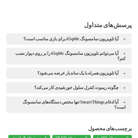
آیا تلویزیون سامسونگ 65q60c برای بازی مناسب است؟
آیا می‌توانم تلویزیون سامسونگ 65q60c را بر روی دیوار نصب
کنم؟
آیا تلویزیون همراه با یک ساندبار عرضه می‌شود؟
چگونه ریموت کنترل سلول خورشیدی کار می‌کند؟
آیا ادغام SmartThings تنها مختص دستگاه‌های سامسونگ
است؟
تلویزیون های 65 اینچ
تلویزیون های QLED
تلویزیون های ال ای دی