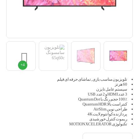
تلویزیون مناسب بازی , تماشای حرفه ای فیلم
60 هرتز
سیستم عامل تایزن
3 عدد HDMI و 2عدد USB
100٪ حجم رنگ با Quantum Dot
کنتراست بالا Quantum HDR
طراحی نوین AirSlim
پردازنده کوانتوم لایت 4K
ریموت کنترل خورشیدی
تکنولوژی MOTION XCELERATOR