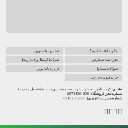
چگونه اعتماد کنیم؟
تماس با بانه نوین
نحوه ثبت سفارش
شرایط ارسال و حمل و نقل
سوالات متداول
درباره بانه نوین
خرید کتونی خارجی
نشانی:
کردستان، بانه، بلوار شهدا، مجتمع تجاری هدیه، طبقه اول، پلاک ۱۰
شماره تلفن فروشگاه:
08734261820
شماره مدیریت (عزیزی):
09102582800
تلگرام
اینستاگرام
آپارات
یوتیوب